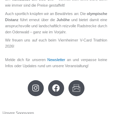
wie immer sind die Preise gestaffelt!
Auch sportlich knüpfen wir an Bewährtes an: Die
olympische
Distanz
führt erneut über die
Juhöhe
und bietet damit eine
anspruchsvolle und landschaftlich reizvolle Radstrecke durch
den Odenwald – ganz wie im Vorjahr.
Wir freuen uns auf euch beim Viernheimer V-Card Triathlon
2026!
Melde dich für unseren
Newsletter
an und verpasse keine
Infos oder Updates rund um unsere Veranstaltung!
I
F
n
a
s
c
t
e
a
b
Unsere Sponsoren