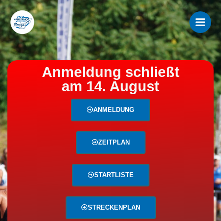
Zum
Inhalt
springen
Anmeldung schließt
am 14. August
ANMELDUNG
ZEITPLAN
STARTLISTE
STRECKENPLAN