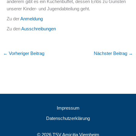
anderem gibt es ein Kuchenbuffet, dessen Erlös zu Gunsten
unserer Kinder- und Jugendabteilung geht.
Zu der
Anmeldung
Zu den
Ausschreibungen
←
Vorheriger Beitrag
Nächster Beitrag
→
Impressum
Datenschutzerklärung
© 2026 TSV Amicitia Viernheim