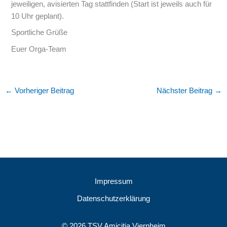
jeweiligen, avisierten Tag stattfinden (Start ist jeweils auch für
10 Uhr geplant).
Sportliche Grüße
Euer Orga-Team
←
Vorheriger Beitrag
Nächster Beitrag
→
Impressum
Datenschutzerklärung
© 2026 TSV Amicitia Viernheim