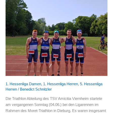
Erfolgreiches
Großaufgebot
der
Viernheimer
Triathleten
bei
Ligarennen
1. Hessenliga Damen
,
1. Hessenliga Herren
,
5. Hessenliga
Herren
/
Benedict Schnitzler
Die Triathlon Abteilung des TSV Amicitia Viernheim startete
am vergangenen Sonntag (04.06.) bei den Ligarennen im
Rahmen des Moret-Triathlon in Dieburg. Es waren insgesamt