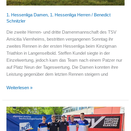
nur
Neunter
1. Hessenliga Damen
,
1. Hessenliga Herren
/
Benedict
Schnitzler
Die zweite Herren- und dritte Damenmannschaft des TSV
Amicitia Viernheims, bestritten vergangenen Sonntag ihr
zweites Rennen in der ersten Hessenliga beim Kinzigman
Triathlon in Langenselbold. Steffen Kundel siegte in der
Einzelwertung, jedoch kam das Team nach einem Patzer nur
auf Platz Neun der Tageswertung. Die Damen konnten ihre
Leistung gegenüber dem letzten Rennen steigern und
Weiterlesen »
Erfolgreicher
Saisoneinstieg
für