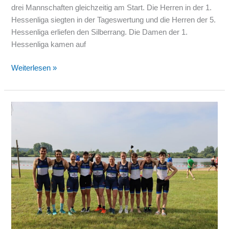
drei Mannschaften gleichzeitig am Start. Die Herren in der 1.
Hessenliga siegten in der Tageswertung und die Herren der 5.
Hessenliga erliefen den Silberrang. Die Damen der 1.
Hessenliga kamen auf
Weiterlesen »
Dritte
Damenmannschaft
belegen
vierten
Platz
in
erster
Hessenliga
–
Herrenmannschaft