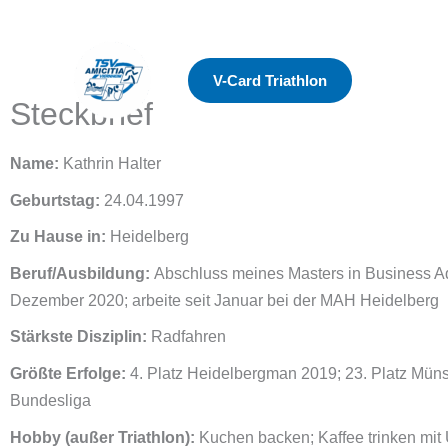
Zum
Inhalt
springen
V-Card Triathlon
Steckbrief
Name:
Kathrin Halter
Geburtstag:
24.04.1997
Zu Hause in:
Heidelberg
Beruf/Ausbildung:
Abschluss meines Masters in Business Adm
Dezember 2020; arbeite seit Januar bei der MAH Heidelberg
Stärkste Disziplin:
Radfahren
Größte Erfolge:
4. Platz Heidelbergman 2019; 23. Platz Müns
Bundesliga
Hobby (außer Triathlon):
Kuchen backen; Kaffee trinken mit 