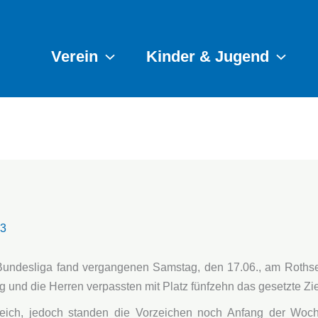
Verein
Kinder & Jugend
23
 Bundesliga fand vergangenen Samstag, den 17.06., am Rothse
 und die Herren verpassten mit Platz fünfzehn das gesetzte Zie
eich, jedoch standen die Vorzeichen noch Anfang der Woche