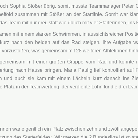
noch Sophia Stößer übrig, somit musste Teammanager Peter G
ffold zusammen mit Stößer an der Startlinie. Somit war klar,
as Team mit nur drei, statt wie üblich mit vier Starterinnen, ins
amen mit einem starken Schwimmen, in aussichtsreicher Posit
e kurz nach den beiden auf das Rad steigen. Ihre Aufgabe w
 vorzustoßen, was gemeinsam mit 28 weiteren Athletinnen hinh
e gemeinsam mit einer großen Gruppe vom Rad und konnte m
ertung nach Hause bringen. Maria Paulig lief kontrolliert auf
en und auch sie kam mit einem Lächeln kurz danach ins Ziel.
e Platz in der Teamwertung, der verdiente Lohn für die drei Da
nnen war eigentlich ein Platz zwischen zehn und zwölf angepeil
tzung des Starterfeldes: „Wir merken die 2 Bundesliga ist so st