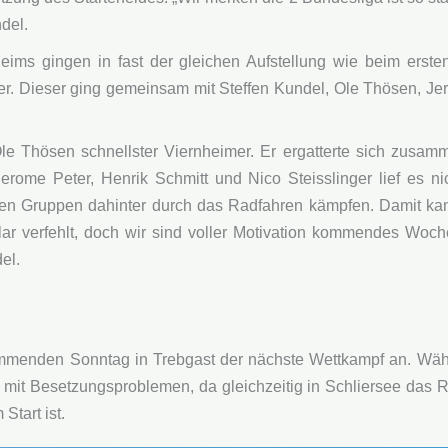
del.
ims gingen in fast der gleichen Aufstellung wie beim erste
er. Dieser ging gemeinsam mit Steffen Kundel, Ole Thösen, Je
hösen schnellster Viernheimer. Er ergatterte sich zusamme
rome Peter, Henrik Schmitt und Nico Steisslinger lief es ni
den Gruppen dahinter durch das Radfahren kämpfen. Damit kam
klar verfehlt, doch wir sind voller Motivation kommendes Wo
el.
mmenden Sonntag in Trebgast der nächste Wettkampf an. Währ
mit Besetzungsproblemen, da gleichzeitig in Schliersee das R
tart ist.