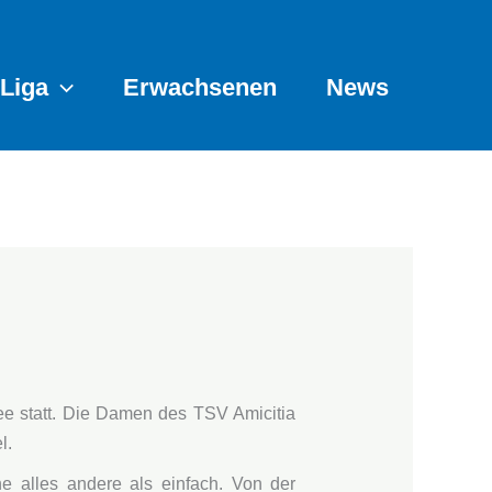
Liga
Erwachsenen
News
e statt. Die Damen des TSV Amicitia
l.
 alles andere als einfach. Von der